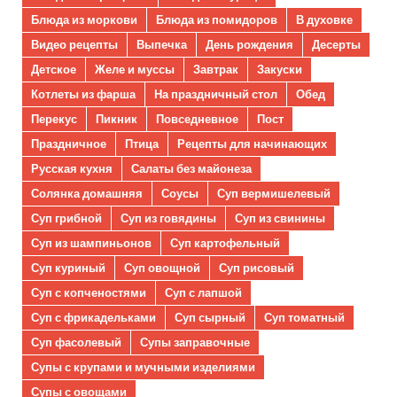
Блюда из моркови
Блюда из помидоров
В духовке
Видео рецепты
Выпечка
День рождения
Десерты
Детское
Желе и муссы
Завтрак
Закуски
Котлеты из фарша
На праздничный стол
Обед
Перекус
Пикник
Повседневное
Пост
Праздничное
Птица
Рецепты для начинающих
Русская кухня
Салаты без майонеза
Солянка домашняя
Соусы
Суп вермишелевый
Суп грибной
Суп из говядины
Суп из свинины
Суп из шампиньонов
Суп картофельный
Суп куриный
Суп овощной
Суп рисовый
Суп с копченостями
Суп с лапшой
Суп с фрикадельками
Суп сырный
Суп томатный
Суп фасолевый
Супы заправочные
Супы с крупами и мучными изделиями
Супы с овощами