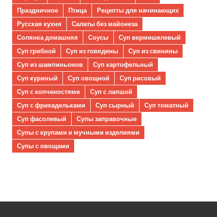
Праздничное
Птица
Рецепты для начинающих
Русская кухня
Салаты без майонеза
Солянка домашняя
Соусы
Суп вермишелевый
Суп грибной
Суп из говядины
Суп из свинины
Суп из шампиньонов
Суп картофельный
Суп куриный
Суп овощной
Суп рисовый
Суп с копченостями
Суп с лапшой
Суп с фрикадельками
Суп сырный
Суп томатный
Суп фасолевый
Супы заправочные
Супы с крупами и мучными изделиями
Супы с овощами