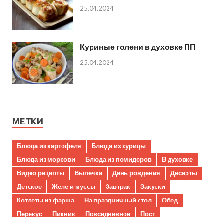
25.04.2024
Куриные голени в духовке ПП
25.04.2024
МЕТКИ
Блюда из картофеля
Блюда из курицы
Блюда из моркови
Блюда из помидоров
В духовке
Видео рецепты
Выпечка
День рождения
Десерты
Детское
Желе и муссы
Завтрак
Закуски
Котлеты из фарша
На праздничный стол
Обед
Перекус
Пикник
Повседневное
Пост