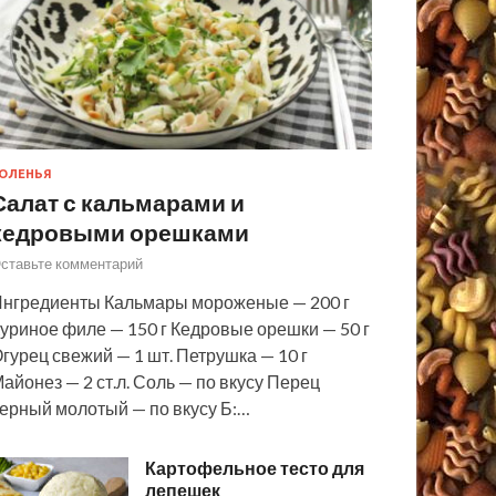
ОЛЕНЬЯ
Салат с кальмарами и
кедровыми орешками
ставьте комментарий
нгредиенты Кальмары мороженые — 200 г
уриное филе — 150 г Кедровые орешки — 50 г
гурец свежий — 1 шт. Петрушка — 10 г
айонез — 2 ст.л. Соль — по вкусу Перец
ерный молотый — по вкусу Б:…
Картофельное тесто для
лепешек