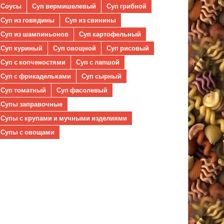
Соусы
Суп вермишелевый
Суп грибной
Суп из говядины
Суп из свинины
Суп из шампиньонов
Суп картофельный
Суп куриный
Суп овощной
Суп рисовый
Суп с копченостями
Суп с лапшой
Суп с фрикадельками
Суп сырный
Суп томатный
Суп фасолевый
Супы заправочные
Супы с крупами и мучными изделиями
Супы с овощами