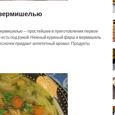
 вермишелью
вермишелью — простейшее в приготовлении первое
го есть под рукой. Нежный куриный фарш и вермишель
чесночок придают аппетитный аромат. Продукты