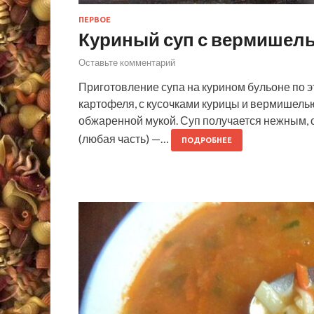
ПЕРВОЕ
Куриный суп с вермишел
Оставьте комментарий
Приготовление супа на курином бульоне по э
картофеля, с кусочками курицы и вермишель
обжаренной мукой. Суп получается нежным, с
(любая часть) —…
ПОДРОБНЕЕ