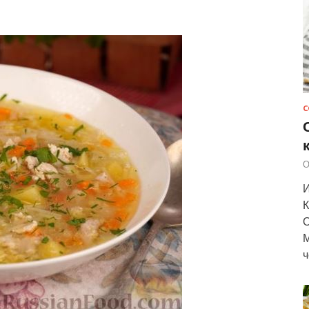
С
О
И
К
О
М
ч