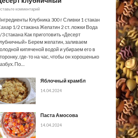
Десерт клубничный
ставьте комментарий
нгредиенты Клубника 300 г Сливки 1 стакан
ахар 1/2 стакана Желатин 2 ст. ложки Вода
/3 стакана Как приготовить «Десерт
лубничный» Берем желатин, заливаем
олодной кипяченой водой и убираем его в
торонку, где-то на час, чтобы он хорошенько
азбух. По…
Яблочный крамбл
14.04.2024
Паста Амосова
14.04.2024