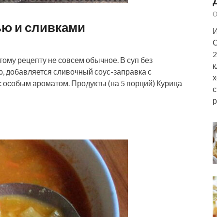
О
ью и сливками
И
С
2
тому рецепту не совсем обычное. В суп без
к
ю, добавляется сливочный соус-заправка с
х
 особым ароматом. Продукты (на 5 порций) Курица
с
р