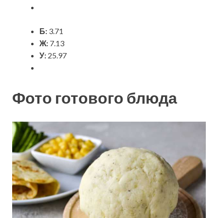
Б:
3.71
Ж:
7.13
У:
25.97
Фото готового блюда