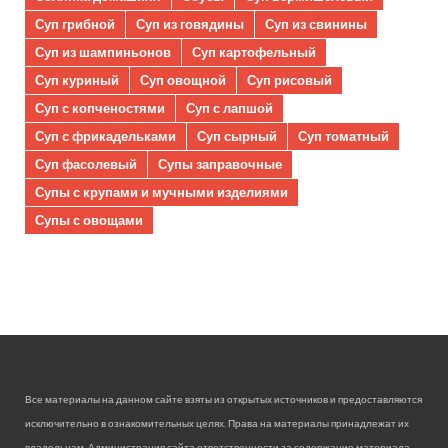
Суп грибной
Суп из говядины
Суп из свинины
Суп из шампиньонов
Суп картофельный
Суп куриный
Суп овощной
Суп рисовый
Суп с копченостями
Суп с лапшой
Суп с фрикадельками
Суп сырный
Суп томатный
Суп фасолевый
Супы заправочные
Супы с крупами и мучными изделиями
Супы с овощами
Все материалы на данном сайте взяты из открытых источников и предоставляются
исключительно в ознакомительных целях. Права на материалы принадлежат их
владельцам. Администрация сайта ответственности за содержание материала