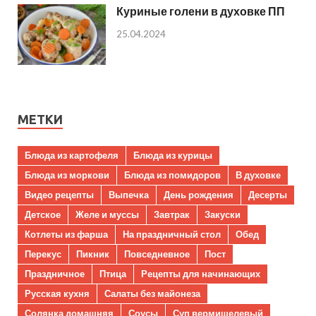
Куриные голени в духовке ПП
25.04.2024
МЕТКИ
Блюда из картофеля
Блюда из курицы
Блюда из моркови
Блюда из помидоров
В духовке
Видео рецепты
Выпечка
День рождения
Десерты
Детское
Желе и муссы
Завтрак
Закуски
Котлеты из фарша
На праздничный стол
Обед
Перекус
Пикник
Повседневное
Пост
Праздничное
Птица
Рецепты для начинающих
Русская кухня
Салаты без майонеза
Солянка домашняя
Соусы
Суп вермишелевый