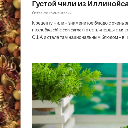
Густой чили из Иллинойс
Оставьте комментарий
К рецепту Чили – знаменитое блюдо с очень з
похлебка chile con carne (то есть «перцы с мя
США и стала там национальным блюдом – в 