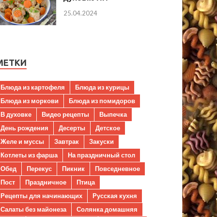
25.04.2024
МЕТКИ
Блюда из картофеля
Блюда из курицы
Блюда из моркови
Блюда из помидоров
В духовке
Видео рецепты
Выпечка
День рождения
Десерты
Детское
Желе и муссы
Завтрак
Закуски
Котлеты из фарша
На праздничный стол
Обед
Перекус
Пикник
Повседневное
Пост
Праздничное
Птица
Рецепты для начинающих
Русская кухня
Салаты без майонеза
Солянка домашняя