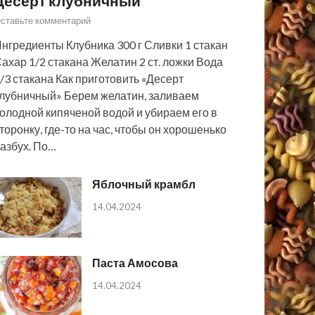
Десерт клубничный
ставьте комментарий
нгредиенты Клубника 300 г Сливки 1 стакан
ахар 1/2 стакана Желатин 2 ст. ложки Вода
/3 стакана Как приготовить «Десерт
лубничный» Берем желатин, заливаем
олодной кипяченой водой и убираем его в
торонку, где-то на час, чтобы он хорошенько
азбух. По…
Яблочный крамбл
14.04.2024
Паста Амосова
14.04.2024