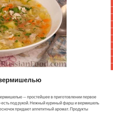
 вермишелью
вермишелью — простейшее в приготовлении первое
го есть под рукой. Нежный куриный фарш и вермишель
чесночок придают аппетитный аромат. Продукты