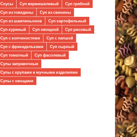
Соусы
Суп вермишелевый
Суп грибной
Суп из говядины
Суп из свинины
Суп из шампиньонов
Суп картофельный
Суп куриный
Суп овощной
Суп рисовый
Суп с копченостями
Суп с лапшой
Суп с фрикадельками
Суп сырный
Суп томатный
Суп фасолевый
Супы заправочные
Супы с крупами и мучными изделиями
Супы с овощами