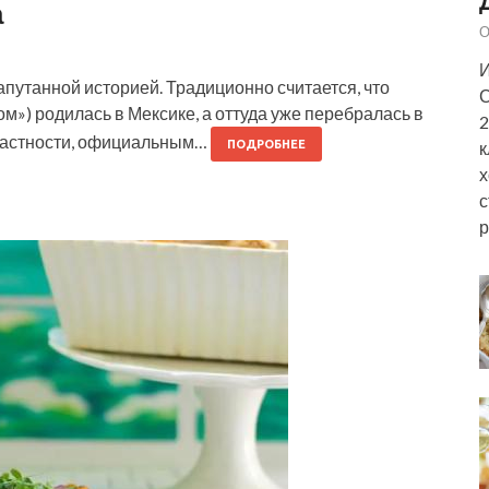
а
О
И
апутанной историей. Традиционно считается, что
С
сом») родилась в Мексике, а оттуда уже перебралась в
2
частности, официальным…
к
ПОДРОБНЕЕ
х
с
р