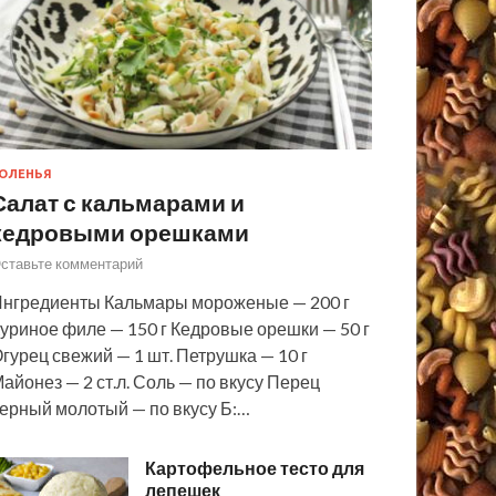
ОЛЕНЬЯ
Салат с кальмарами и
кедровыми орешками
ставьте комментарий
нгредиенты Кальмары мороженые — 200 г
уриное филе — 150 г Кедровые орешки — 50 г
гурец свежий — 1 шт. Петрушка — 10 г
айонез — 2 ст.л. Соль — по вкусу Перец
ерный молотый — по вкусу Б:…
Картофельное тесто для
лепешек