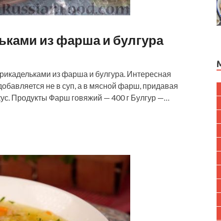
ьками из фарша и булгура
рикадельками из фарша и булгура. Интересная
 добавляется не в суп, а в мясной фарш, придавая
ус. Продукты Фарш говяжий — 400 г Булгур —…