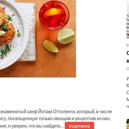
С
О
И
К
О
М
ч
 знаменитый шеф Йотам Оттоленги, который, в числе
нигу, посвященную только овощам и рецептам из них.
ия, я уверен, что вы найдете…
ПОДРОБНЕЕ