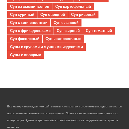
Суп из шампиньонов
Суп картофельный
Суп куриный
Суп овощной
Суп рисовый
Суп с копченостями
Суп с лапшой
Суп с фрикадельками
Суп сырный
Суп томатный
Суп фасолевый
Супы заправочные
Супы с крупами и мучными изделиями
Супы с овощами
Все материалы на данном сайте взяты из открытых источников и предоставляются
исключительно в ознакомительных целях. Права на материалы принадлежат их
владельцам. Администрация сайта ответственности за содержание материала
не несет.