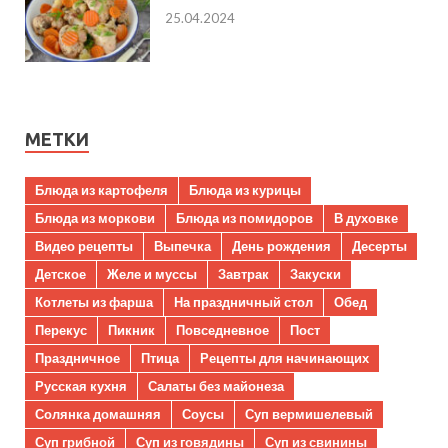
25.04.2024
МЕТКИ
Блюда из картофеля
Блюда из курицы
Блюда из моркови
Блюда из помидоров
В духовке
Видео рецепты
Выпечка
День рождения
Десерты
Детское
Желе и муссы
Завтрак
Закуски
Котлеты из фарша
На праздничный стол
Обед
Перекус
Пикник
Повседневное
Пост
Праздничное
Птица
Рецепты для начинающих
Русская кухня
Салаты без майонеза
Солянка домашняя
Соусы
Суп вермишелевый
Суп грибной
Суп из говядины
Суп из свинины