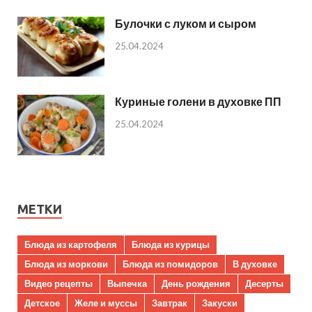
Булочки с луком и сыром
25.04.2024
Куриные голени в духовке ПП
25.04.2024
МЕТКИ
Блюда из картофеля
Блюда из курицы
Блюда из моркови
Блюда из помидоров
В духовке
Видео рецепты
Выпечка
День рождения
Десерты
Детское
Желе и муссы
Завтрак
Закуски