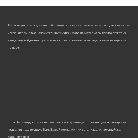
Все материалы на данном сайте взяты из открытых источников и предоставляются
исключительно в ознакомительных целях. Права на материалы принадлежат их
владельцам. Администрация сайта ответственности за содержание материала
не несет.
Если Вы обнаружили на нашем сайте материалы, которые нарушают авторские
права, принадлежащие Вам, Вашей компании или организации, пожалуйста,
сообщите нам.