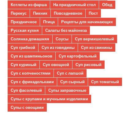
Котлеты из фарша
На праздничный стол
Обед
Перекус
Пикник
Повседневное
Пост
Праздничное
Птица
Рецепты для начинающих
Русская кухня
Салаты без майонеза
Солянка домашняя
Соусы
Суп вермишелевый
Суп грибной
Суп из говядины
Суп из свинины
Суп из шампиньонов
Суп картофельный
Суп куриный
Суп овощной
Суп рисовый
Суп с копченостями
Суп с лапшой
Суп с фрикадельками
Суп сырный
Суп томатный
Суп фасолевый
Супы заправочные
Супы с крупами и мучными изделиями
Супы с овощами