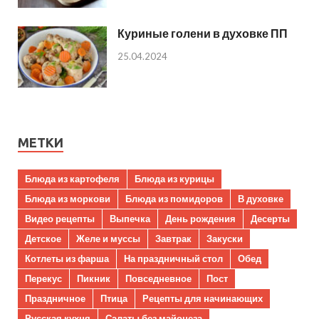
Куриные голени в духовке ПП
25.04.2024
МЕТКИ
Блюда из картофеля
Блюда из курицы
Блюда из моркови
Блюда из помидоров
В духовке
Видео рецепты
Выпечка
День рождения
Десерты
Детское
Желе и муссы
Завтрак
Закуски
Котлеты из фарша
На праздничный стол
Обед
Перекус
Пикник
Повседневное
Пост
Праздничное
Птица
Рецепты для начинающих
Русская кухня
Салаты без майонеза