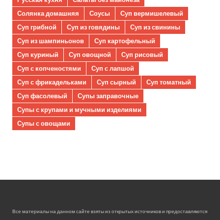
Солянка домашняя
Соусы
Суп вермишелевый
Суп грибной
Суп из говядины
Суп из свинины
Суп из шампиньонов
Суп картофельный
Суп куриный
Суп овощной
Суп рисовый
Суп с копченостями
Суп с лапшой
Суп с фрикадельками
Суп сырный
Суп томатный
Суп фасолевый
Супы заправочные
Супы с крупами и мучными изделиями
Супы с овощами
Все материалы на данном сайте взяты из открытых источников и предоставляются