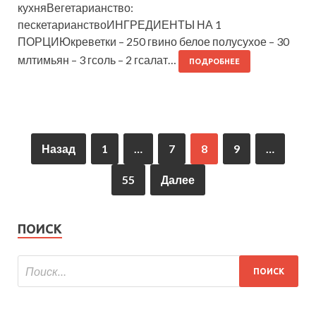
кухняВегетарианство:
пескетарианствоИНГРЕДИЕНТЫ НА 1
ПОРЦИЮкреветки – 250 гвино белое полусухое – 30
млтимьян – 3 гсоль – 2 гсалат…
ПОДРОБНЕЕ
Назад
1
…
7
8
9
…
55
Далее
ПОИСК