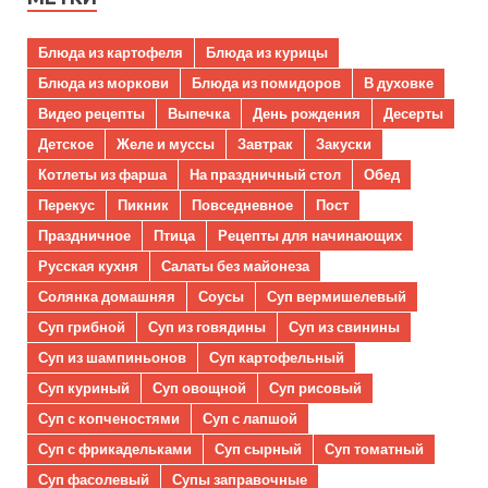
Блюда из картофеля
Блюда из курицы
Блюда из моркови
Блюда из помидоров
В духовке
Видео рецепты
Выпечка
День рождения
Десерты
Детское
Желе и муссы
Завтрак
Закуски
Котлеты из фарша
На праздничный стол
Обед
Перекус
Пикник
Повседневное
Пост
Праздничное
Птица
Рецепты для начинающих
Русская кухня
Салаты без майонеза
Солянка домашняя
Соусы
Суп вермишелевый
Суп грибной
Суп из говядины
Суп из свинины
Суп из шампиньонов
Суп картофельный
Суп куриный
Суп овощной
Суп рисовый
Суп с копченостями
Суп с лапшой
Суп с фрикадельками
Суп сырный
Суп томатный
Суп фасолевый
Супы заправочные