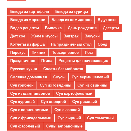
Блюда из картофеля
Блюда из курицы
Блюда из моркови
Блюда из помидоров
В духовке
Видео рецепты
Выпечка
День рождения
Десерты
Детское
Желе и муссы
Завтрак
Закуски
Котлеты из фарша
На праздничный стол
Обед
Перекус
Пикник
Повседневное
Пост
Праздничное
Птица
Рецепты для начинающих
Русская кухня
Салаты без майонеза
Солянка домашняя
Соусы
Суп вермишелевый
Суп грибной
Суп из говядины
Суп из свинины
Суп из шампиньонов
Суп картофельный
Суп куриный
Суп овощной
Суп рисовый
Суп с копченостями
Суп с лапшой
Суп с фрикадельками
Суп сырный
Суп томатный
Суп фасолевый
Супы заправочные