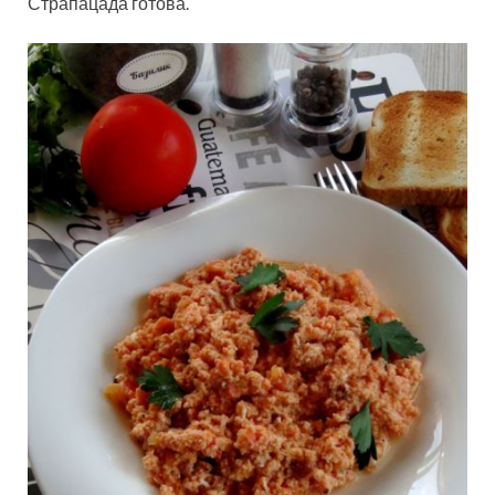
Страпацада готова.