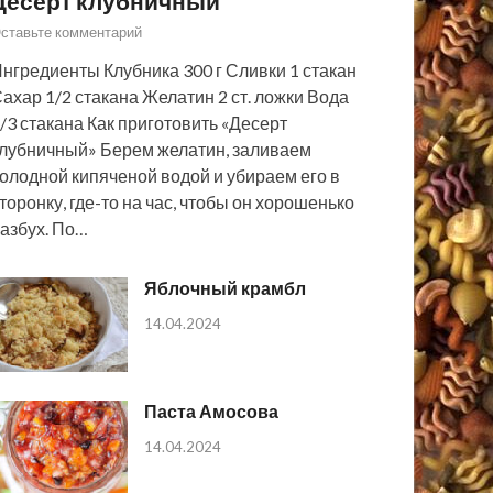
Десерт клубничный
ставьте комментарий
нгредиенты Клубника 300 г Сливки 1 стакан
ахар 1/2 стакана Желатин 2 ст. ложки Вода
/3 стакана Как приготовить «Десерт
лубничный» Берем желатин, заливаем
олодной кипяченой водой и убираем его в
торонку, где-то на час, чтобы он хорошенько
азбух. По…
Яблочный крамбл
14.04.2024
Паста Амосова
14.04.2024