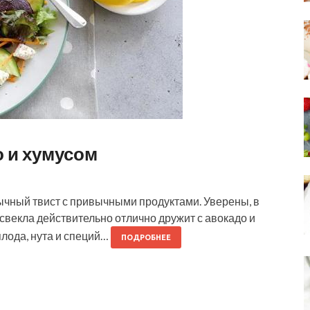
о и хумусом
ычный твист с привычными продуктами. Уверены, в
 свекла действительно отлично дружит с авокадо и
плода, нута и специй…
ПОДРОБНЕЕ