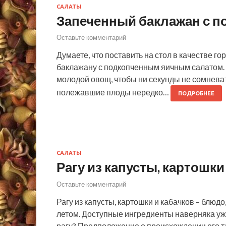
САЛАТЫ
Запеченный баклажан с 
Оставьте комментарий
Думаете, что поставить на стол в качестве г
баклажану с подкопченным яичным салатом. 
молодой овощ, чтобы ни секунды не сомневат
полежавшие плоды нередко…
ПОДРОБНЕЕ
САЛАТЫ
Рагу из капусты, картошки
Оставьте комментарий
Рагу из капусты, картошки и кабачков – блюд
летом. Доступные ингредиенты наверняка уже
рагу? Предположение о происхождении его та