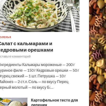
ОЛЕНЬЯ
Салат с кальмарами и
кедровыми орешками
ставьте комментарий
нгредиенты Кальмары мороженые — 200 г
уриное филе — 150 г Кедровые орешки — 50 г
гурец свежий — 1 шт. Петрушка — 10 г
айонез — 2 ст.л. Соль — по вкусу Перец
ерный молотый — по вкусу Б:…
Картофельное тесто для
лепешек