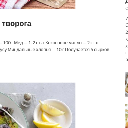
О
И
 творога
С
2
к
00 г Мед — 1-2 ст.л. Кокосовое масло — 2 ст.л.
х
вкусу Миндальные хлопья — 10 г Получается 5 сырков
с
р