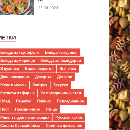
25.04.2024
МЕТКИ
Блюда из картофеля
Блюда из курицы
Блюда из моркови
Блюда из помидоров
В духовке
Видео рецепты
Выпечка
День рождения
Десерты
Детское
Желе и муссы
Завтрак
Закуски
Котлеты из фарша
На праздничный стол
Обед
Перекус
Пикник
Повседневное
Пост
Праздничное
Птица
Рецепты для начинающих
Русская кухня
Салаты без майонеза
Солянка домашняя