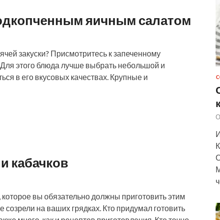
подкопченным яичным салатом
орячей закуски? Присмотритесь к запеченному
Для этого блюда лучше выбрать небольшой и
ься в его вкусовых качествах. Крупные и
С
О
И
К
О
 и кабачков
М
ч
о, которое вы обязательно должны приготовить этим
 созрели на ваших грядках. Кто придумал готовить
кже много, как и рецептов приготовления. Кто точно