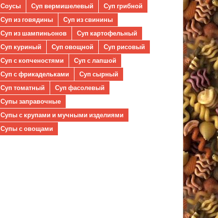
Соусы
Суп вермишелевый
Суп грибной
Суп из говядины
Суп из свинины
Суп из шампиньонов
Суп картофельный
Суп куриный
Суп овощной
Суп рисовый
Суп с копченостями
Суп с лапшой
Суп с фрикадельками
Суп сырный
Суп томатный
Суп фасолевый
Супы заправочные
Супы с крупами и мучными изделиями
Супы с овощами