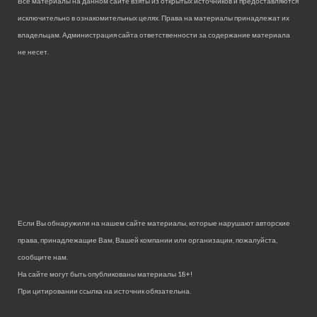
Все материалы на данном сайте взяты из открытых источников и предоставляются
исключительно в ознакомительных целях. Права на материалы принадлежат их
владельцам. Администрация сайта ответственности за содержание материала
не несет.
Если Вы обнаружили на нашем сайте материалы, которые нарушают авторские
права, принадлежащие Вам, Вашей компании или организации, пожалуйста,
сообщите нам.
На сайте могут быть опубликованы материалы 18+!
При цитировании ссылка на источник обязательна.