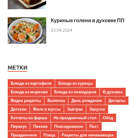
Куриные голени в духовке ПП
25.04.2024
МЕТКИ
Блюда из картофеля
Блюда из курицы
Блюда из моркови
Блюда из помидоров
В духовке
Видео рецепты
Выпечка
День рождения
Десерты
Детское
Желе и муссы
Завтрак
Закуски
Котлеты из фарша
На праздничный стол
Обед
Перекус
Пикник
Повседневное
Пост
Праздничное
Птица
Рецепты для начинающих