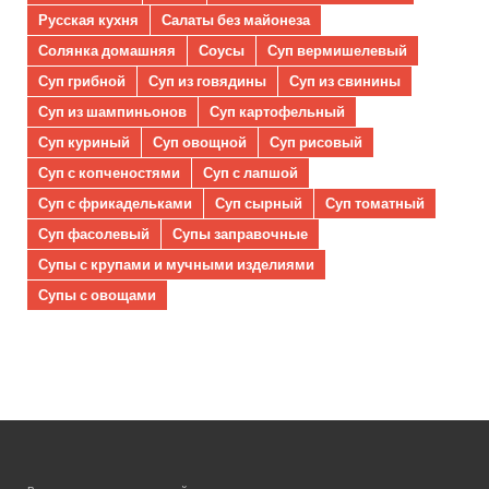
Русская кухня
Салаты без майонеза
Солянка домашняя
Соусы
Суп вермишелевый
Суп грибной
Суп из говядины
Суп из свинины
Суп из шампиньонов
Суп картофельный
Суп куриный
Суп овощной
Суп рисовый
Суп с копченостями
Суп с лапшой
Суп с фрикадельками
Суп сырный
Суп томатный
Суп фасолевый
Супы заправочные
Супы с крупами и мучными изделиями
Супы с овощами