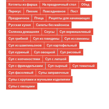
Котлеты из фарша
На праздничный стол
Обед
Перекус
Пикник
Повседневное
Пост
Праздничное
Птица
Рецепты для начинающих
Русская кухня
Салаты без майонеза
Солянка домашняя
Соусы
Суп вермишелевый
Суп грибной
Суп из говядины
Суп из свинины
Суп из шампиньонов
Суп картофельный
Суп куриный
Суп овощной
Суп рисовый
Суп с копченостями
Суп с лапшой
Суп с фрикадельками
Суп сырный
Суп томатный
Суп фасолевый
Супы заправочные
Супы с крупами и мучными изделиями
Супы с овощами