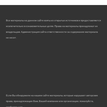
Все материалы на данном сайте взяты из открытых источников и предоставляются
исключительно в ознакомительных целях. Права на материалы принадлежат их
владельцам. Администрация сайта ответственности за содержание материала
не несет.
Если Вы обнаружили на нашем сайте материалы, которые нарушают авторские
права, принадлежащие Вам, Вашей компании или организации, пожалуйста,
сообщите нам.