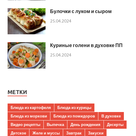
Булочки с луком и сыром
25.04.2024
Куриные голени в духовке ПП
25.04.2024
МЕТКИ
Блюда из картофеля
Блюда из курицы
Блюда из моркови
Блюда из помидоров
В духовке
Видео рецепты
Выпечка
День рождения
Десерты
Детское
Желе и муссы
Завтрак
Закуски