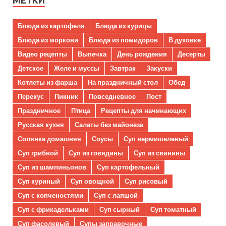
МЕТКИ
Блюда из картофеля
Блюда из курицы
Блюда из моркови
Блюда из помидоров
В духовке
Видео рецепты
Выпечка
День рождения
Десерты
Детское
Желе и муссы
Завтрак
Закуски
Котлеты из фарша
На праздничный стол
Обед
Перекус
Пикник
Повседневное
Пост
Праздничное
Птица
Рецепты для начинающих
Русская кухня
Салаты без майонеза
Солянка домашняя
Соусы
Суп вермишелевый
Суп грибной
Суп из говядины
Суп из свинины
Суп из шампиньонов
Суп картофельный
Суп куриный
Суп овощной
Суп рисовый
Суп с копченостями
Суп с лапшой
Суп с фрикадельками
Суп сырный
Суп томатный
Суп фасолевый
Супы заправочные