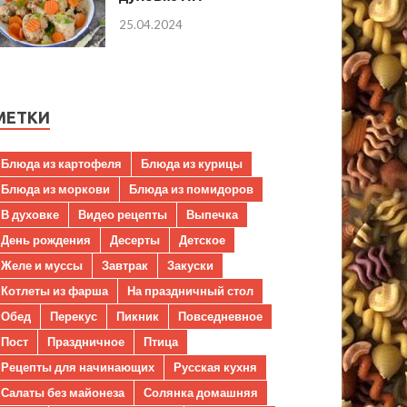
25.04.2024
МЕТКИ
Блюда из картофеля
Блюда из курицы
Блюда из моркови
Блюда из помидоров
В духовке
Видео рецепты
Выпечка
День рождения
Десерты
Детское
Желе и муссы
Завтрак
Закуски
Котлеты из фарша
На праздничный стол
Обед
Перекус
Пикник
Повседневное
Пост
Праздничное
Птица
Рецепты для начинающих
Русская кухня
Салаты без майонеза
Солянка домашняя