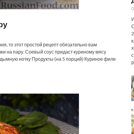
О
И
ру
С
2
к
я, то этот простой рецепт обязательно вам
х
ки на пару. Соевый соус придаст куриному мясу
с
ю дымную нотку Продукты (на 5 порций) Куриное филе
р