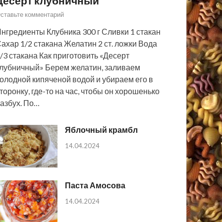
Десерт клубничный
ставьте комментарий
нгредиенты Клубника 300 г Сливки 1 стакан
ахар 1/2 стакана Желатин 2 ст. ложки Вода
/3 стакана Как приготовить «Десерт
лубничный» Берем желатин, заливаем
олодной кипяченой водой и убираем его в
торонку, где-то на час, чтобы он хорошенько
азбух. По…
Яблочный крамбл
14.04.2024
Паста Амосова
14.04.2024