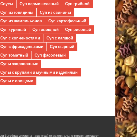
Соусы
Суп вермишелевый
Суп грибной
Суп из говядины
Суп из свинины
Суп из шампиньонов
Суп картофельный
Суп куриный
Суп овощной
Суп рисовый
Суп с копченостями
Суп с лапшой
Суп с фрикадельками
Суп сырный
Суп томатный
Суп фасолевый
Супы заправочные
Супы с крупами и мучными изделиями
Супы с овощами
сли Вы обнаружили на нашем сайте материалы, которые нарушают