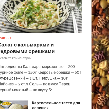
ОЛЕНЬЯ
Салат с кальмарами и
кедровыми орешками
ставьте комментарий
нгредиенты Кальмары мороженые — 200 г
уриное филе — 150 г Кедровые орешки — 50 г
гурец свежий — 1 шт. Петрушка — 10 г
айонез — 2 ст.л. Соль — по вкусу Перец
ерный молотый — по вкусу Б:…
Картофельное тесто для
лепешек