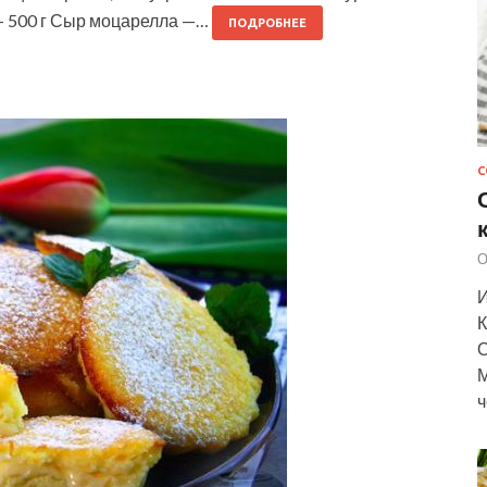
 — 500 г Сыр моцарелла —…
ПОДРОБНЕЕ
С
О
И
К
О
М
ч