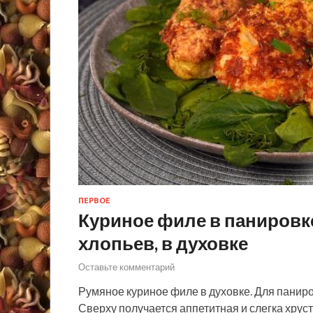
ПЕРВОЕ
Куриное филе в панировке
хлопьев, в духовке
Оставьте комментарий
Румяное куриное филе в духовке. Для паниро
Сверху получается аппетитная и слегка хруст