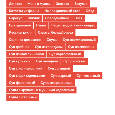
Детское
Желе и муссы
Завтрак
Закуски
Котлеты из фарша
На праздничный стол
Обед
Перекус
Пикник
Повседневное
Пост
Праздничное
Птица
Рецепты для начинающих
Русская кухня
Салаты без майонеза
Солянка домашняя
Соусы
Суп вермишелевый
Суп грибной
Суп из говядины
Суп из свинины
Суп из шампиньонов
Суп картофельный
Суп куриный
Суп овощной
Суп рисовый
Суп с копченостями
Суп с лапшой
Суп с фрикадельками
Суп сырный
Суп томатный
Суп фасолевый
Супы заправочные
Супы с крупами и мучными изделиями
Супы с овощами