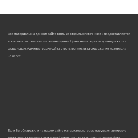
Все материалы на данном сайте взяты из открытых источников и предоставляются
исключительно в ознакомительных целях. Права на материалы принадлежат их
владельцам. Администрация сайта ответственности за содержание материала
не несет.
Если Вы обнаружили на нашем сайте материалы, которые нарушают авторские
права, принадлежащие Вам, Вашей компании или организации, пожалуйста,