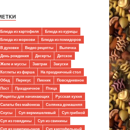
МЕТКИ
Блюда из картофеля
Блюда из курицы
Блюда из моркови
Блюда из помидоров
В духовке
Видео рецепты
Выпечка
День рождения
Десерты
Детское
Желе и муссы
Завтрак
Закуски
Котлеты из фарша
На праздничный стол
Обед
Перекус
Пикник
Повседневное
Пост
Праздничное
Птица
Рецепты для начинающих
Русская кухня
Салаты без майонеза
Солянка домашняя
Соусы
Суп вермишелевый
Суп грибной
Суп из говядины
Суп из свинины
Суп из шампиньонов
Суп картофельный