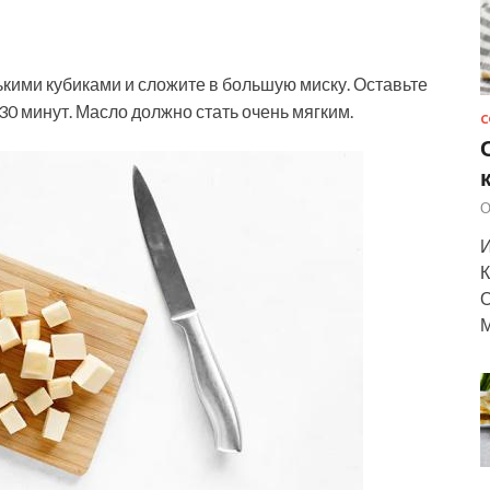
кими кубиками и сложите в большую миску. Оставьте
30 минут. Масло должно стать очень мягким.
С
О
И
К
О
М