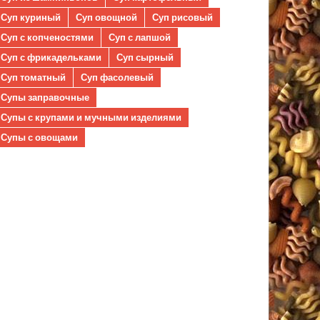
Суп куриный
Суп овощной
Суп рисовый
Суп с копченостями
Суп с лапшой
Суп с фрикадельками
Суп сырный
Суп томатный
Суп фасолевый
Супы заправочные
Супы с крупами и мучными изделиями
Супы с овощами