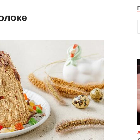
олоке
Д