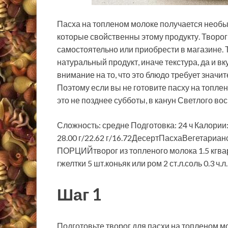
Пасха на топленом молоке получается необы
которые свойственны этому продукту. Творог
самостоятельно или приобрести в магазине. 
натуральный продукт, иначе текстура, да и в
внимание на то, что это блюдо требует значи
Поэтому если вы не готовите пасху на топлен
это не позднее субботы, в канун Светлого во
Сложность: средне Подготовка: 24 ч Калории:
28.00 г/22.62 г/16.72ДесертПасхаВегетари
ПОРЦИЙтворог из топленого молока 1.5 кгва
гжелтки 5 шт.коньяк или ром 2 ст.л.соль 0.
Шаг 1
Подготовьте творог для пасхи на топленом м