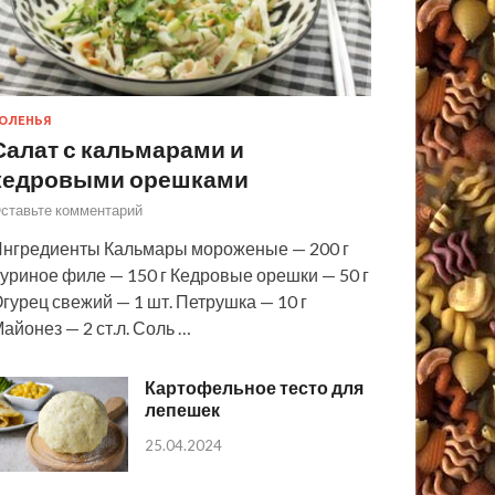
ОЛЕНЬЯ
Салат с кальмарами и
кедровыми орешками
ставьте комментарий
нгредиенты Кальмары мороженые — 200 г
уриное филе — 150 г Кедровые орешки — 50 г
гурец свежий — 1 шт. Петрушка — 10 г
айонез — 2 ст.л. Соль …
Картофельное тесто для
лепешек
25.04.2024