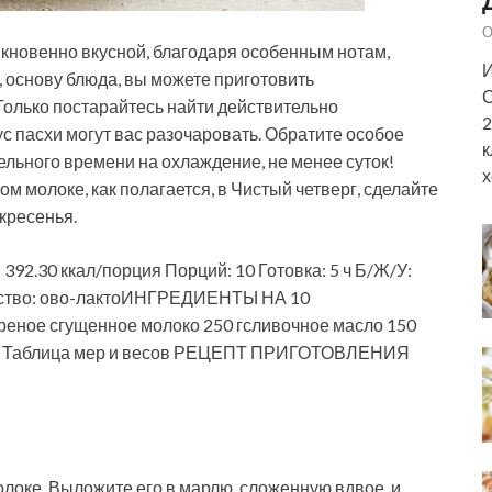
О
кновенно вкусной, благодаря особенным нотам,
И
, основу блюда, вы можете приготовить
С
Только постарайтесь найти действительно
2
кус пасхи могут вас разочаровать. Обратите особое
к
тельного времени на охлаждение, не менее суток!
х
ом молоке, как полагается, в Чистый четверг, сделайте
скресенья.
 392.30 ккал/порция Порций: 10 Готовка: 5 ч Б/Ж/У:
анство: ово-лактоИНГРЕДИЕНТЫ НА 10
реное сгущенное молоко 250 гсливочное масло 150
3 ч.л. Таблица мер и весов РЕЦЕПТ ПРИГОТОВЛЕНИЯ
олоке. Выложите его в марлю, сложенную вдвое, и