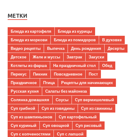
МЕТКИ
Блюда из картофеля
Блюда из курицы
Блюда из моркови
Блюда из помидоров
В духовке
Видео рецепты
Выпечка
День рождения
Десерты
Детское
Желе и муссы
Завтрак
Закуски
Котлеты из фарша
На праздничный стол
Обед
Перекус
Пикник
Повседневное
Пост
Праздничное
Птица
Рецепты для начинающих
Русская кухня
Салаты без майонеза
Солянка домашняя
Соусы
Суп вермишелевый
Суп грибной
Суп из говядины
Суп из свинины
Суп из шампиньонов
Суп картофельный
Суп куриный
Суп овощной
Суп рисовый
Суп с копченостями
Суп с лапшой