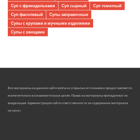
Суп с фрикадельками
Суп сырный
Суп томатный
Суп фасолевый
Супы заправочные
Супы с крупами и мучными изделиями
Супы с овощами
Все материалы на данном сайте взяты из открытых источников и предоставляются
исключительно в ознакомительных целях. Права на материалы принадлежат их
владельцам. Администрация сайта ответственности за содержание материала
не несет.