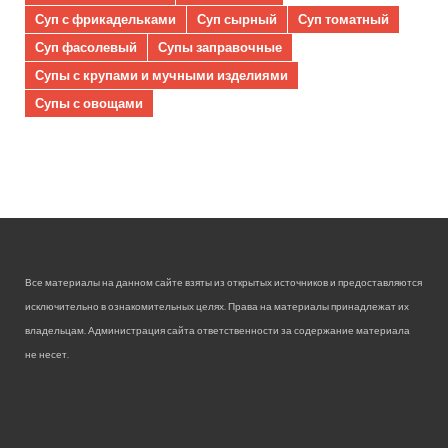
Суп с фрикадельками
Суп сырный
Суп томатный
Суп фасолевый
Супы заправочные
Супы с крупами и мучными изделиями
Супы с овощами
Все материалы на данном сайте взяты из открытых источников и предоставляются
исключительно в ознакомительных целях. Права на материалы принадлежат их
владельцам. Администрация сайта ответственности за содержание материала
не несет.