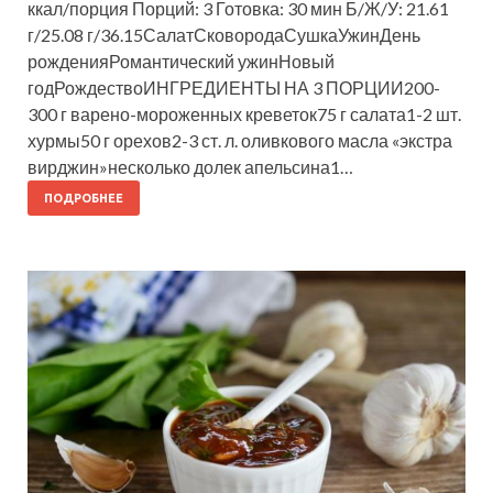
ккал/порция Порций: 3 Готовка: 30 мин Б/Ж/У: 21.61
г/25.08 г/36.15СалатСковородаСушкаУжинДень
рожденияРомантический ужинНовый
годРождествоИНГРЕДИЕНТЫ НА 3 ПОРЦИИ200-
300 г варено-мороженных креветок75 г салата1-2 шт.
хурмы50 г орехов2-3 ст. л. оливкового масла «экстра
вирджин»несколько долек апельсина1…
ПОДРОБНЕЕ