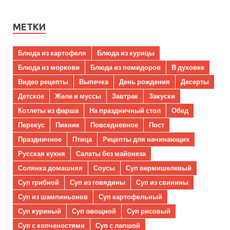
МЕТКИ
Блюда из картофеля
Блюда из курицы
Блюда из моркови
Блюда из помидоров
В духовке
Видео рецепты
Выпечка
День рождения
Десерты
Детское
Желе и муссы
Завтрак
Закуски
Котлеты из фарша
На праздничный стол
Обед
Перекус
Пикник
Повседневное
Пост
Праздничное
Птица
Рецепты для начинающих
Русская кухня
Салаты без майонеза
Солянка домашняя
Соусы
Суп вермишелевый
Суп грибной
Суп из говядины
Суп из свинины
Суп из шампиньонов
Суп картофельный
Суп куриный
Суп овощной
Суп рисовый
Суп с копченостями
Суп с лапшой