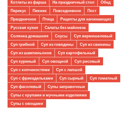
Котлеты из фарша
На праздничный стол
Обед
Перекус
Пикник
Повседневное
Пост
Праздничное
Птица
Рецепты для начинающих
Русская кухня
Салаты без майонеза
Солянка домашняя
Соусы
Суп вермишелевый
Суп грибной
Суп из говядины
Суп из свинины
Суп из шампиньонов
Суп картофельный
Суп куриный
Суп овощной
Суп рисовый
Суп с копченостями
Суп с лапшой
Суп с фрикадельками
Суп сырный
Суп томатный
Суп фасолевый
Супы заправочные
Супы с крупами и мучными изделиями
Супы с овощами