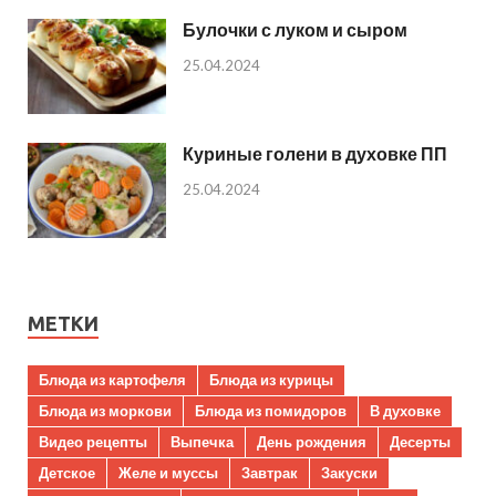
Булочки с луком и сыром
25.04.2024
Куриные голени в духовке ПП
25.04.2024
МЕТКИ
Блюда из картофеля
Блюда из курицы
Блюда из моркови
Блюда из помидоров
В духовке
Видео рецепты
Выпечка
День рождения
Десерты
Детское
Желе и муссы
Завтрак
Закуски