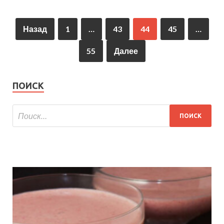
Назад
1
…
43
44
45
…
55
Далее
ПОИСК