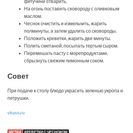
фетучини отварить.
На огонь поставить сковороду с оливковым
маслом.
Чеснок очистить и измельчить, жарить
полминуты, а затем удалить со сковороды.
Положить креветки, жарить две минуты.
Полить сметаной, посыпать тертым сыром.
Перемешать пасту с морепродуктами,
сбрызнуть свежим лимонным соком.
Совет
При подаче к столу блюдо украсить зеленью укропа и
петрушки.
vkuso.ru
МЕТКИ
КРЕВЕТКИ С ЧЕСНОКОМ