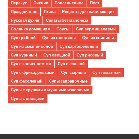
Перекус
Пикник
Повседневное
Пост
Праздничное
Птица
Рецепты для начинающих
Русская кухня
Салаты без майонеза
Солянка домашняя
Соусы
Суп вермишелевый
Суп грибной
Суп из говядины
Суп из свинины
Суп из шампиньонов
Суп картофельный
Суп куриный
Суп овощной
Суп рисовый
Суп с копченостями
Суп с лапшой
Суп с фрикадельками
Суп сырный
Суп томатный
Суп фасолевый
Супы заправочные
Супы с крупами и мучными изделиями
Супы с овощами