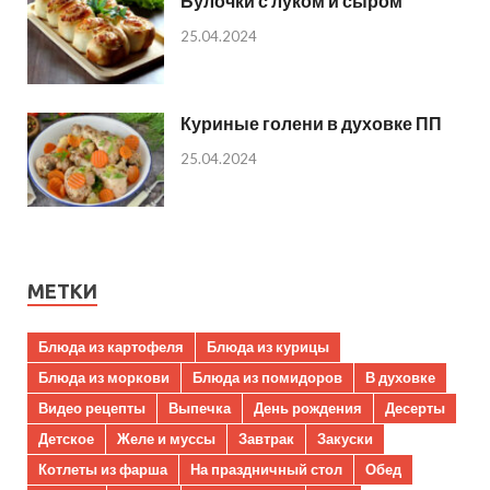
Булочки с луком и сыром
25.04.2024
Куриные голени в духовке ПП
25.04.2024
МЕТКИ
Блюда из картофеля
Блюда из курицы
Блюда из моркови
Блюда из помидоров
В духовке
Видео рецепты
Выпечка
День рождения
Десерты
Детское
Желе и муссы
Завтрак
Закуски
Котлеты из фарша
На праздничный стол
Обед