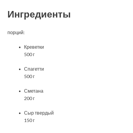
Ингредиенты
порций:
Креветки
500 г
Спагетти
500 г
Сметана
200 г
Сыр твердый
150 г