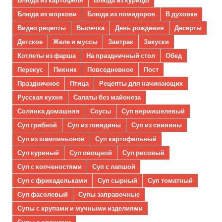
Блюда из моркови
Блюда из помидоров
В духовке
Видео рецепты
Выпечка
День рождения
Десерты
Детское
Желе и муссы
Завтрак
Закуски
Котлеты из фарша
На праздничный стол
Обед
Перекус
Пикник
Повседневное
Пост
Праздничное
Птица
Рецепты для начинающих
Русская кухня
Салаты без майонеза
Солянка домашняя
Соусы
Суп вермишелевый
Суп грибной
Суп из говядины
Суп из свинины
Суп из шампиньонов
Суп картофельный
Суп куриный
Суп овощной
Суп рисовый
Суп с копченостями
Суп с лапшой
Суп с фрикадельками
Суп сырный
Суп томатный
Суп фасолевый
Супы заправочные
Супы с крупами и мучными изделиями
Супы с овощами