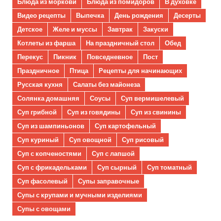
Блюда из моркови
Блюда из помидоров
В духовке
Видео рецепты
Выпечка
День рождения
Десерты
Детское
Желе и муссы
Завтрак
Закуски
Котлеты из фарша
На праздничный стол
Обед
Перекус
Пикник
Повседневное
Пост
Праздничное
Птица
Рецепты для начинающих
Русская кухня
Салаты без майонеза
Солянка домашняя
Соусы
Суп вермишелевый
Суп грибной
Суп из говядины
Суп из свинины
Суп из шампиньонов
Суп картофельный
Суп куриный
Суп овощной
Суп рисовый
Суп с копченостями
Суп с лапшой
Суп с фрикадельками
Суп сырный
Суп томатный
Суп фасолевый
Супы заправочные
Супы с крупами и мучными изделиями
Супы с овощами