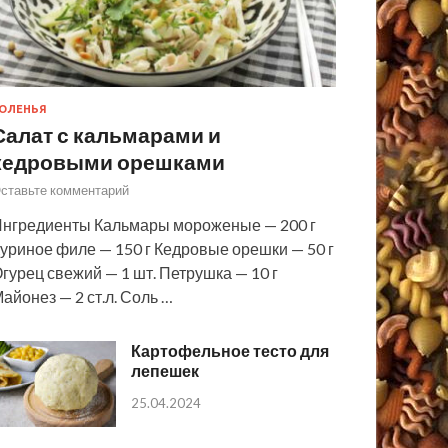
ОЛЕНЬЯ
Салат с кальмарами и
кедровыми орешками
ставьте комментарий
нгредиенты Кальмары мороженые — 200 г
уриное филе — 150 г Кедровые орешки — 50 г
гурец свежий — 1 шт. Петрушка — 10 г
айонез — 2 ст.л. Соль …
Картофельное тесто для
лепешек
25.04.2024