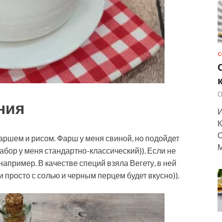
С
О
ния
И
К
О
фаршем и рисом. Фарш у меня свиной, но подойдет
М
бор у меня стандартно-классический)). Если не
например. В качестве специй взяла Вегету, в ней
и просто с солью и черным перцем будет вкусно)).