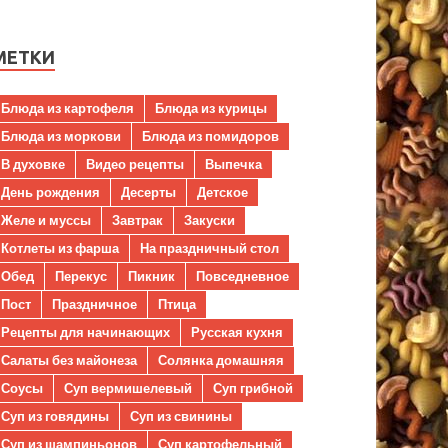
МЕТКИ
Блюда из картофеля
Блюда из курицы
Блюда из моркови
Блюда из помидоров
В духовке
Видео рецепты
Выпечка
День рождения
Десерты
Детское
Желе и муссы
Завтрак
Закуски
Котлеты из фарша
На праздничный стол
Обед
Перекус
Пикник
Повседневное
Пост
Праздничное
Птица
Рецепты для начинающих
Русская кухня
Салаты без майонеза
Солянка домашняя
Соусы
Суп вермишелевый
Суп грибной
Суп из говядины
Суп из свинины
Суп из шампиньонов
Суп картофельный