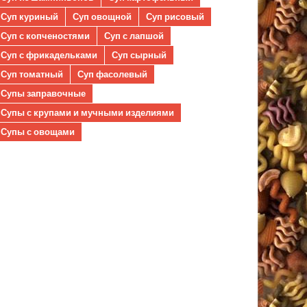
Суп куриный
Суп овощной
Суп рисовый
Суп с копченостями
Суп с лапшой
Суп с фрикадельками
Суп сырный
Суп томатный
Суп фасолевый
Супы заправочные
Супы с крупами и мучными изделиями
Супы с овощами