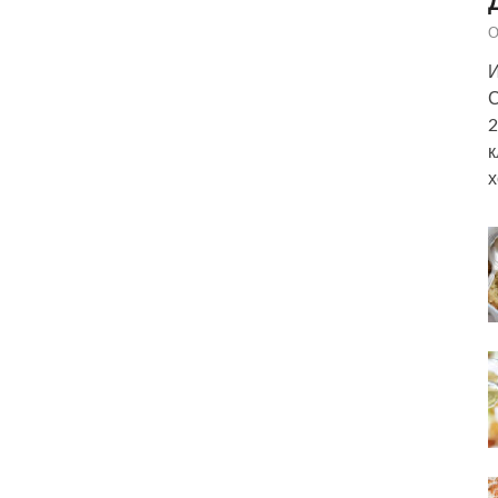
О
И
С
2
к
х