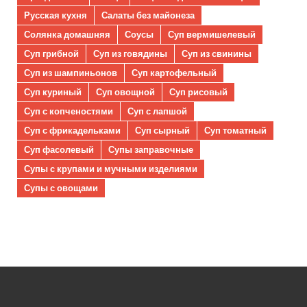
Русская кухня
Салаты без майонеза
Солянка домашняя
Соусы
Суп вермишелевый
Суп грибной
Суп из говядины
Суп из свинины
Суп из шампиньонов
Суп картофельный
Суп куриный
Суп овощной
Суп рисовый
Суп с копченостями
Суп с лапшой
Суп с фрикадельками
Суп сырный
Суп томатный
Суп фасолевый
Супы заправочные
Супы с крупами и мучными изделиями
Супы с овощами