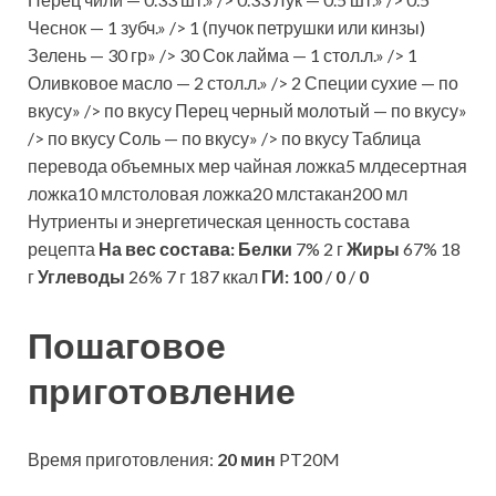
Чеснок — 1 зубч.» /> 1 (пучок петрушки или кинзы)
Зелень — 30 гр» /> 30 Сок лайма — 1 стол.л.» /> 1
Оливковое масло — 2 стол.л.» /> 2 Специи сухие — по
вкусу» /> по вкусу Перец черный молотый — по вкусу»
/> по вкусу Соль — по вкусу» /> по вкусу Таблица
перевода объемных мер чайная ложка5 млдесертная
ложка10 млстоловая ложка20 млстакан200 мл
Нутриенты и энергетическая ценность состава
рецепта
На вес состава:
Белки
7% 2 г
Жиры
67% 18
г
Углеводы
26% 7 г 187 ккал
ГИ:
100
/
0
/
0
Пошаговое
приготовление
Время приготовления:
20 мин
PT20M