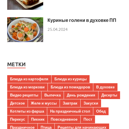
Куриные голени в духовке ПП
25.04.2024
МЕТКИ
Блюда из картофеля
Блюда из курицы
Блюда из моркови
Блюда из помидоров
В духовке
Видео рецепты
Выпечка
День рождения
Десерты
Детское
Желе и муссы
Завтрак
Закуски
Котлеты из фарша
На праздничный стол
Обед
Перекус
Пикник
Повседневное
Пост
Праздничное
Птица
Рецепты для начинающих