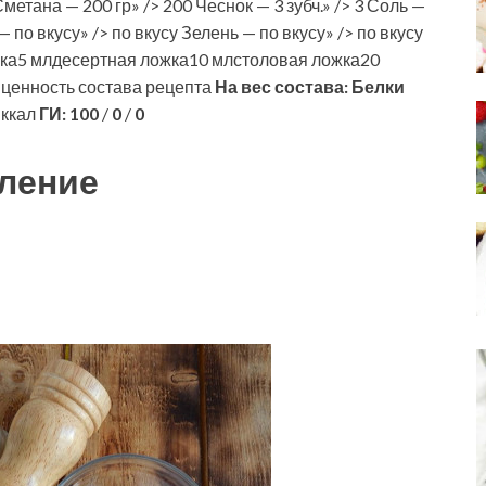
етана — 200 гр» /> 200 Чеснок — 3 зубч.» /> 3 Соль —
 по вкусу» /> по вкусу Зелень — по вкусу» /> по вкусу
ка5 млдесертная ложка10 млстоловая ложка20
 ценность состава рецепта
На вес состава:
Белки
 ккал
ГИ:
100
/
0
/
0
ление