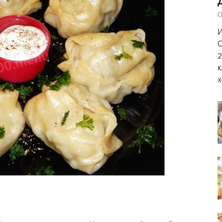
О
И
С
2
к
х