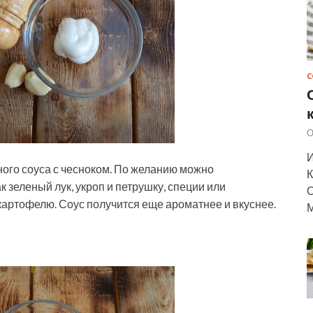
С
О
И
ого соуса с чесноком. По желанию можно
К
к зеленый лук, укроп и петрушку, специи или
О
 картофелю. Соус получится еще ароматнее и вкуснее.
М