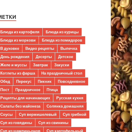
МЕТКИ
Блюда из картофеля
Блюда из курицы
Блюда из моркови
Блюда из помидоров
В духовке
Видео рецепты
Выпечка
День рождения
Десерты
Детское
Желе и муссы
Завтрак
Закуски
Котлеты из фарша
На праздничный стол
Обед
Перекус
Пикник
Повседневное
Пост
Праздничное
Птица
Рецепты для начинающих
Русская кухня
Салаты без майонеза
Солянка домашняя
Соусы
Суп вермишелевый
Суп грибной
Суп из говядины
Суп из свинины
Суп из шампиньонов
Суп картофельный