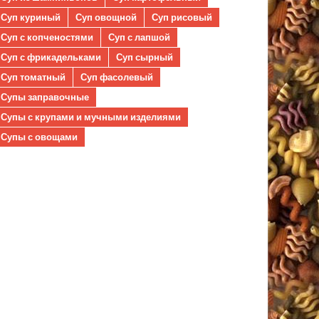
Суп куриный
Суп овощной
Суп рисовый
Суп с копченостями
Суп с лапшой
Суп с фрикадельками
Суп сырный
Суп томатный
Суп фасолевый
Супы заправочные
Супы с крупами и мучными изделиями
Супы с овощами