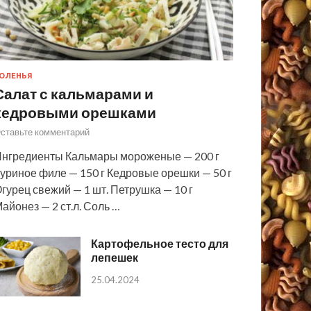
ОЛЕНЬЯ
Салат с кальмарами и
кедровыми орешками
ставьте комментарий
нгредиенты Кальмары мороженые — 200 г
уриное филе — 150 г Кедровые орешки — 50 г
гурец свежий — 1 шт. Петрушка — 10 г
айонез — 2 ст.л. Соль …
Картофельное тесто для
лепешек
25.04.2024