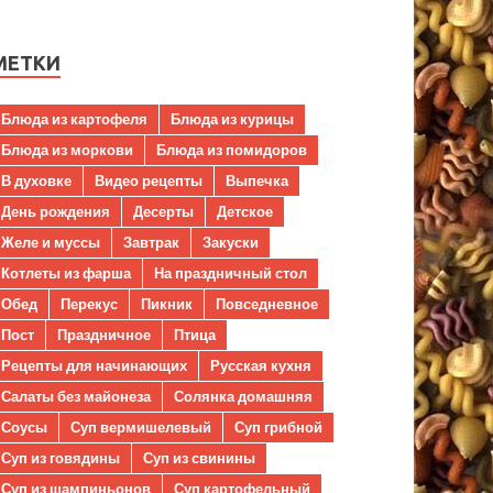
МЕТКИ
Блюда из картофеля
Блюда из курицы
Блюда из моркови
Блюда из помидоров
В духовке
Видео рецепты
Выпечка
День рождения
Десерты
Детское
Желе и муссы
Завтрак
Закуски
Котлеты из фарша
На праздничный стол
Обед
Перекус
Пикник
Повседневное
Пост
Праздничное
Птица
Рецепты для начинающих
Русская кухня
Салаты без майонеза
Солянка домашняя
Соусы
Суп вермишелевый
Суп грибной
Суп из говядины
Суп из свинины
Суп из шампиньонов
Суп картофельный