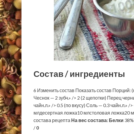
Состав / ингредиенты
6 Изменить состав Показать состав Порций: (
Чеснок — 2 зубч.» /> 2 (2 щепотки) Перец черн
чайн.л.» /> 0.5 (по вкусу) Соль — 0.3 чайн.л.
млдесертная ложка10 млстоловая ложка20 м
состава рецепта
На вес состава:
Белки
38% 
/
0