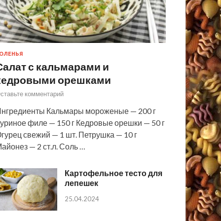
ОЛЕНЬЯ
Салат с кальмарами и
кедровыми орешками
ставьте комментарий
нгредиенты Кальмары мороженые — 200 г
уриное филе — 150 г Кедровые орешки — 50 г
гурец свежий — 1 шт. Петрушка — 10 г
айонез — 2 ст.л. Соль …
Картофельное тесто для
лепешек
25.04.2024