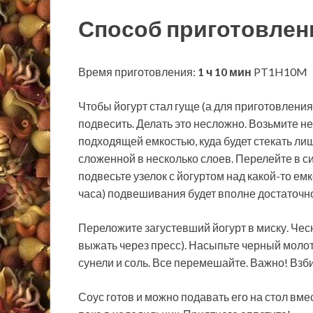
Способ приготовлен
Время приготовления:
1 ч 10 мин
PT1H10M
Чтобы йогурт стал гуще (а для приготовления
подвесить. Делать это несложно. Возьмите не
подходящей емкостью, куда будет стекать лиш
сложенной в несколько слоев. Перелейте в си
подвесьте узелок с йогуртом над какой-то емк
часа) подвешивания будет вполне достаточно
Переложите загустевший йогурт в миску. Чесн
выжать через пресс). Насыпьте черный молот
сунели и соль. Все перемешайте. Важно! Взби
Соус готов и можно подавать его на стол вме