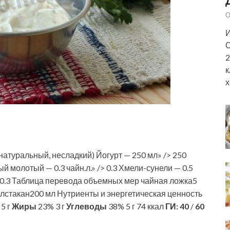
О
И
С
2
к
х
натуральный, несладкий) Йогурт — 250 мл» /> 250
ый молотый — 0.3 чайн.л.» /> 0.3 Хмели-сунели — 0.5
» /> 0.3 Таблица перевода объемных мер чайная ложка5
лстакан200 мл Нутриенты и энергетическая ценность
5 г
Жиры
23% 3 г
Углеводы
38% 5 г 74 ккал
ГИ:
40
/
60