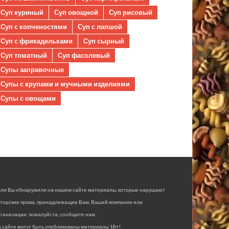
Суп куриный
Суп овощной
Суп рисовый
Суп с копченостями
Суп с лапшой
Суп с фрикадельками
Суп сырный
Суп томатный
Суп фасолевый
Супы заправочные
Супы с крупами и мучными изделиями
Супы с овощами
сли Вы обнаружили на нашем сайте материалы, которые нарушают
вторские права, принадлежащие Вам, Вашей компании или
ганизации, пожалуйста, сообщите нам.
 сайте могут быть опубликованы материалы 18+!