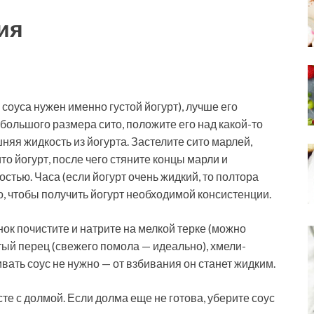
ия
 соуса нужен именно густой йогурт), лучше его
большого размера сито, положите его над какой-то
няя жидкость из йогурта. Застелите сито марлей,
то йогурт, после чего стяните концы марли и
остью. Часа (если йогурт очень жидкий, то полтора
, чтобы получить йогурт необходимой консистенции.
ок почистите и натрите на мелкой терке (можно
ый перец (свежего помола — идеально), хмели-
вать соус не нужно — от взбивания он станет жидким.
сте с долмой. Если долма еще не готова, уберите соус