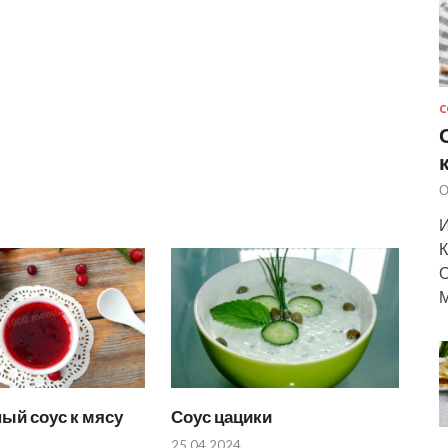
С
О
И
К
О
М
ый соус к мясу
Соус цацики
25.04.2024