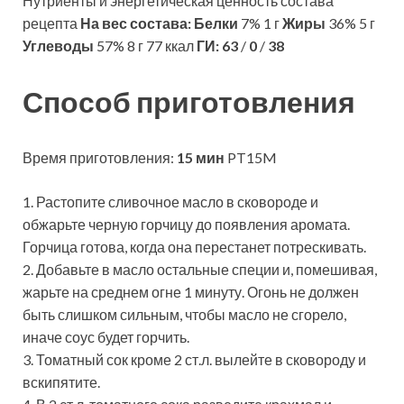
Нутриенты и энергетическая ценность состава
рецепта
На вес состава:
Белки
7% 1 г
Жиры
36% 5 г
Углеводы
57% 8 г 77 ккал
ГИ:
63
/
0
/
38
Способ приготовления
Время приготовления:
15 мин
PT15M
1. Растопите сливочное масло в сковороде и
обжарьте черную горчицу до появления аромата.
Горчица готова, когда она перестанет потрескивать.
2. Добавьте в масло остальные специи и, помешивая,
жарьте на среднем огне 1 минуту. Огонь не должен
быть слишком сильным, чтобы масло не сгорело,
иначе соус будет горчить.
3. Томатный сок кроме 2 ст.л. вылейте в сковороду и
вскипятите.