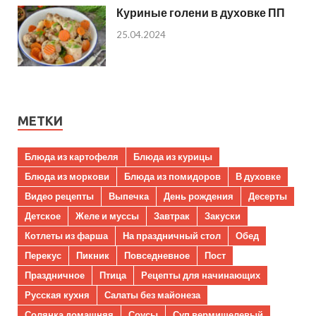
Куриные голени в духовке ПП
25.04.2024
МЕТКИ
Блюда из картофеля
Блюда из курицы
Блюда из моркови
Блюда из помидоров
В духовке
Видео рецепты
Выпечка
День рождения
Десерты
Детское
Желе и муссы
Завтрак
Закуски
Котлеты из фарша
На праздничный стол
Обед
Перекус
Пикник
Повседневное
Пост
Праздничное
Птица
Рецепты для начинающих
Русская кухня
Салаты без майонеза
Солянка домашняя
Соусы
Суп вермишелевый