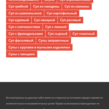
Суп грибной
Суп из говядины
Суп из свинины
Суп из шампиньонов
Суп картофельный
Суп куриный
Суп овощной
Суп рисовый
Суп с копченостями
Суп с лапшой
Суп с фрикадельками
Суп сырный
Суп томатный
Суп фасолевый
Супы заправочные
Супы с крупами и мучными изделиями
Супы с овощами
Все материалы на данном сайте взяты из открытых источников и предоставляются
исключительно в ознакомительных целях. Права на материалы принадлежат их