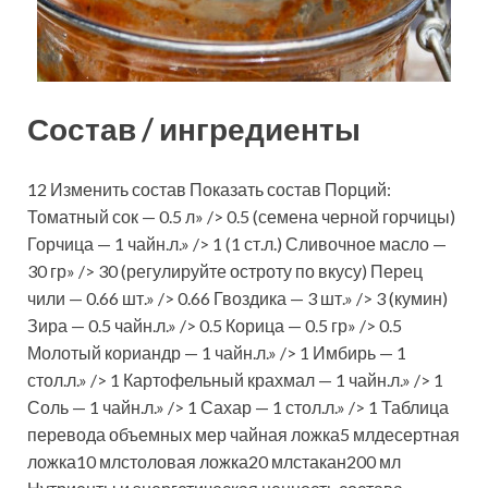
Состав / ингредиенты
12 Изменить состав Показать состав Порций:
Томатный сок — 0.5 л» /> 0.5 (семена черной горчицы)
Горчица — 1 чайн.л.» /> 1 (1 ст.л.) Сливочное масло —
30 гр» /> 30 (регулируйте остроту по вкусу) Перец
чили — 0.66 шт.» /> 0.66 Гвоздика — 3 шт.» /> 3 (кумин)
Зира — 0.5 чайн.л.» /> 0.5 Корица — 0.5 гр» /> 0.5
Молотый кориандр — 1 чайн.л.» /> 1 Имбирь — 1
стол.л.» /> 1 Картофельный крахмал — 1 чайн.л.» /> 1
Соль — 1 чайн.л.» /> 1 Сахар — 1 стол.л.» /> 1 Таблица
перевода объемных мер чайная ложка5 млдесертная
ложка10 млстоловая ложка20 млстакан200 мл