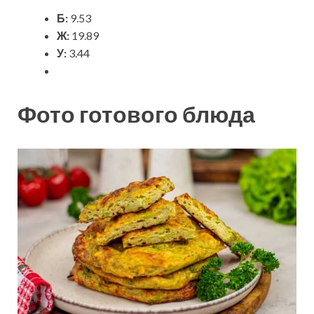
Б:
9.53
Ж:
19.89
У:
3.44
Фото готового блюда