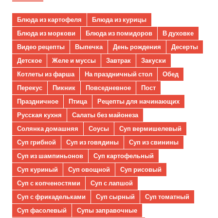
Блюда из картофеля
Блюда из курицы
Блюда из моркови
Блюда из помидоров
В духовке
Видео рецепты
Выпечка
День рождения
Десерты
Детское
Желе и муссы
Завтрак
Закуски
Котлеты из фарша
На праздничный стол
Обед
Перекус
Пикник
Повседневное
Пост
Праздничное
Птица
Рецепты для начинающих
Русская кухня
Салаты без майонеза
Солянка домашняя
Соусы
Суп вермишелевый
Суп грибной
Суп из говядины
Суп из свинины
Суп из шампиньонов
Суп картофельный
Суп куриный
Суп овощной
Суп рисовый
Суп с копченостями
Суп с лапшой
Суп с фрикадельками
Суп сырный
Суп томатный
Суп фасолевый
Супы заправочные