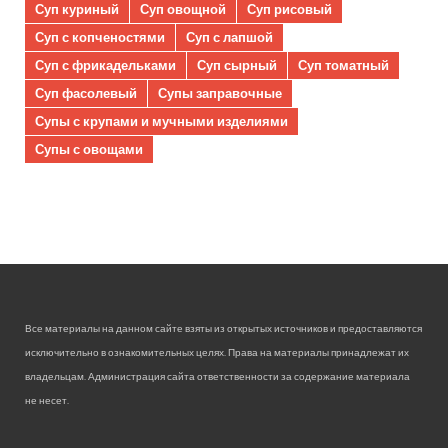
Суп куриный
Суп овощной
Суп рисовый
Суп с копченостями
Суп с лапшой
Суп с фрикадельками
Суп сырный
Суп томатный
Суп фасолевый
Супы заправочные
Супы с крупами и мучными изделиями
Супы с овощами
Все материалы на данном сайте взяты из открытых источников и предоставляются
исключительно в ознакомительных целях. Права на материалы принадлежат их
владельцам. Администрация сайта ответственности за содержание материала
не несет.