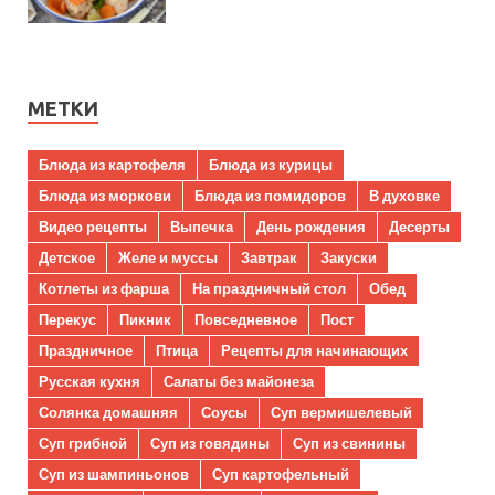
МЕТКИ
Блюда из картофеля
Блюда из курицы
Блюда из моркови
Блюда из помидоров
В духовке
Видео рецепты
Выпечка
День рождения
Десерты
Детское
Желе и муссы
Завтрак
Закуски
Котлеты из фарша
На праздничный стол
Обед
Перекус
Пикник
Повседневное
Пост
Праздничное
Птица
Рецепты для начинающих
Русская кухня
Салаты без майонеза
Солянка домашняя
Соусы
Суп вермишелевый
Суп грибной
Суп из говядины
Суп из свинины
Суп из шампиньонов
Суп картофельный