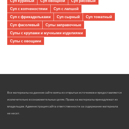
Суп куриный
Суп овощной
Суп рисовый
Суп с копченостями
Суп с лапшой
Суп с фрикадельками
Суп сырный
Суп томатный
Суп фасолевый
Супы заправочные
Супы с крупами и мучными изделиями
Супы с овощами
Все материалы на данном сайте взяты из открытых источников и предоставляются
исключительно в ознакомительных целях. Права на материалы принадлежат их
владельцам. Администрация сайта ответственности за содержание материала
не несет.