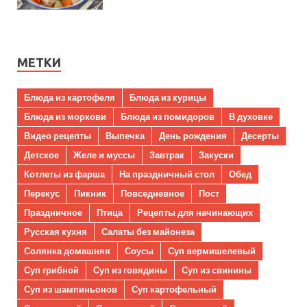
МЕТКИ
Блюда из картофеля
Блюда из курицы
Блюда из моркови
Блюда из помидоров
В духовке
Видео рецепты
Выпечка
День рождения
Десерты
Детское
Желе и муссы
Завтрак
Закуски
Котлеты из фарша
На праздничный стол
Обед
Перекус
Пикник
Повседневное
Пост
Праздничное
Птица
Рецепты для начинающих
Русская кухня
Салаты без майонеза
Солянка домашняя
Соусы
Суп вермишелевый
Суп грибной
Суп из говядины
Суп из свинины
Суп из шампиньонов
Суп картофельный