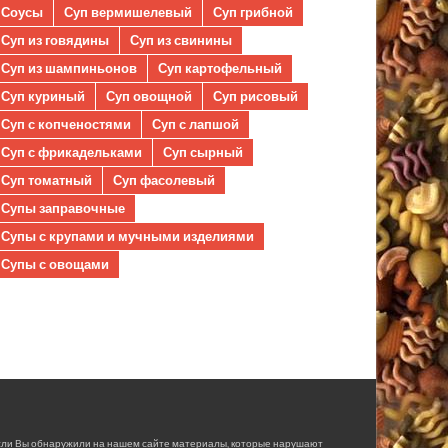
Соусы
Суп вермишелевый
Суп грибной
Суп из говядины
Суп из свинины
Суп из шампиньонов
Суп картофельный
Суп куриный
Суп овощной
Суп рисовый
Суп с копченостями
Суп с лапшой
Суп с фрикадельками
Суп сырный
Суп томатный
Суп фасолевый
Супы заправочные
Супы с крупами и мучными изделиями
Супы с овощами
сли Вы обнаружили на нашем сайте материалы, которые нарушают