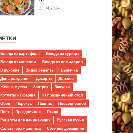
25.04.2024
МЕТКИ
Блюда из картофеля
Блюда из курицы
Блюда из моркови
Блюда из помидоров
В духовке
Видео рецепты
Выпечка
День рождения
Десерты
Детское
Желе и муссы
Завтрак
Закуски
Котлеты из фарша
На праздничный стол
Обед
Перекус
Пикник
Повседневное
Пост
Праздничное
Птица
Рецепты для начинающих
Русская кухня
Салаты без майонеза
Солянка домашняя