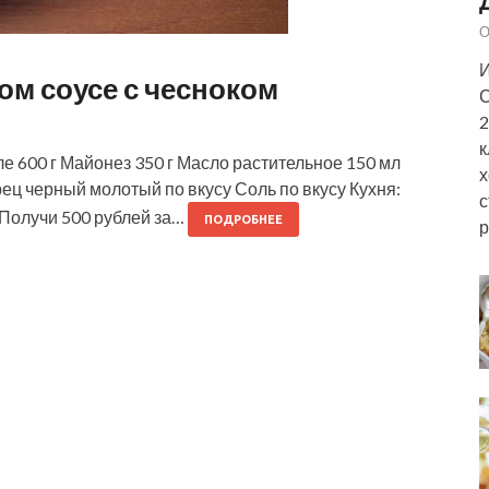
О
И
ом соусе с чесноком
С
2
к
 600 г Майонез 350 г Масло растительное 150 мл
х
рец черный молотый по вкусу Соль по вкусу Кухня:
с
Получи 500 рублей за…
ПОДРОБНЕЕ
р