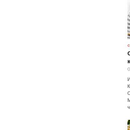
С
О
И
К
О
М
ч