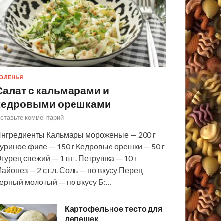
ОЛЕНЬЯ
Салат с кальмарами и
кедровыми орешками
ставьте комментарий
нгредиенты Кальмары мороженые — 200 г
уриное филе — 150 г Кедровые орешки — 50 г
гурец свежий — 1 шт. Петрушка — 10 г
айонез — 2 ст.л. Соль — по вкусу Перец
ерный молотый — по вкусу Б:…
Картофельное тесто для
лепешек