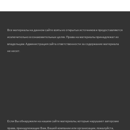
Все материалы на данном сайте взяты из открытых источников и предоставляются
исключительно в ознакомительных целях. Права на материалы принадлежат их
владельцам. Администрация сайта ответственности за содержание материала
не несет.
Если Вы обнаружили на нашем сайте материалы, которые нарушают авторские
права, принадлежащие Вам, Вашей компании или организации, пожалуйста,