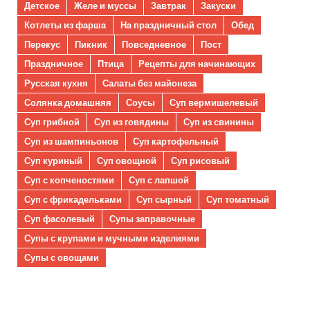
Детское
Желе и муссы
Завтрак
Закуски
Котлеты из фарша
На праздничный стол
Обед
Перекус
Пикник
Повседневное
Пост
Праздничное
Птица
Рецепты для начинающих
Русская кухня
Салаты без майонеза
Солянка домашняя
Соусы
Суп вермишелевый
Суп грибной
Суп из говядины
Суп из свинины
Суп из шампиньонов
Суп картофельный
Суп куриный
Суп овощной
Суп рисовый
Суп с копченостями
Суп с лапшой
Суп с фрикадельками
Суп сырный
Суп томатный
Суп фасолевый
Супы заправочные
Супы с крупами и мучными изделиями
Супы с овощами