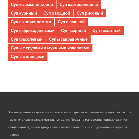
Суп из шампиньонов
Суп картофельный
Суп куриный
Суп овощной
Суп рисовый
Суп с копченостями
Суп с лапшой
Суп с фрикадельками
Суп сырный
Суп томатный
Суп фасолевый
Супы заправочные
Супы с крупами и мучными изделиями
Супы с овощами
Все материалы на данном сайте взяты из открытых источников и предоставляются
исключительно в ознакомительных целях. Права на материалы принадлежат их
владельцам. Администрация сайта ответственности за содержание материала
не несет.