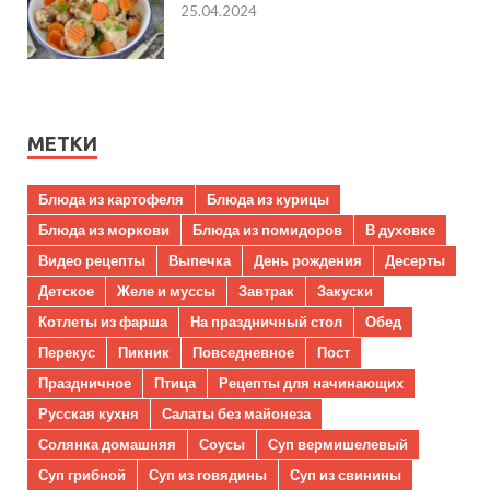
25.04.2024
МЕТКИ
Блюда из картофеля
Блюда из курицы
Блюда из моркови
Блюда из помидоров
В духовке
Видео рецепты
Выпечка
День рождения
Десерты
Детское
Желе и муссы
Завтрак
Закуски
Котлеты из фарша
На праздничный стол
Обед
Перекус
Пикник
Повседневное
Пост
Праздничное
Птица
Рецепты для начинающих
Русская кухня
Салаты без майонеза
Солянка домашняя
Соусы
Суп вермишелевый
Суп грибной
Суп из говядины
Суп из свинины