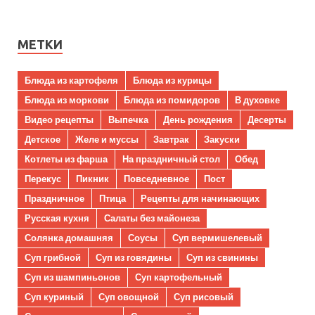
МЕТКИ
Блюда из картофеля
Блюда из курицы
Блюда из моркови
Блюда из помидоров
В духовке
Видео рецепты
Выпечка
День рождения
Десерты
Детское
Желе и муссы
Завтрак
Закуски
Котлеты из фарша
На праздничный стол
Обед
Перекус
Пикник
Повседневное
Пост
Праздничное
Птица
Рецепты для начинающих
Русская кухня
Салаты без майонеза
Солянка домашняя
Соусы
Суп вермишелевый
Суп грибной
Суп из говядины
Суп из свинины
Суп из шампиньонов
Суп картофельный
Суп куриный
Суп овощной
Суп рисовый