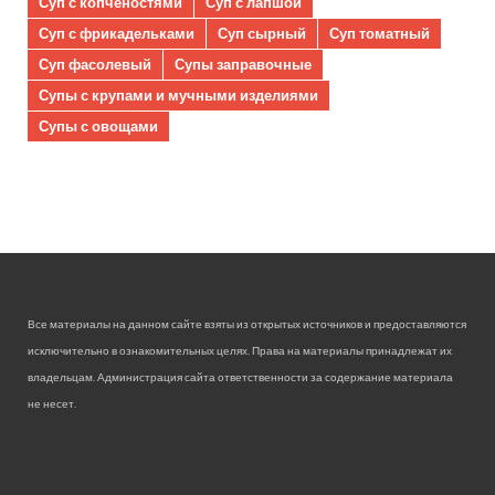
Суп с копченостями
Суп с лапшой
Суп с фрикадельками
Суп сырный
Суп томатный
Суп фасолевый
Супы заправочные
Супы с крупами и мучными изделиями
Супы с овощами
Все материалы на данном сайте взяты из открытых источников и предоставляются
исключительно в ознакомительных целях. Права на материалы принадлежат их
владельцам. Администрация сайта ответственности за содержание материала
не несет.