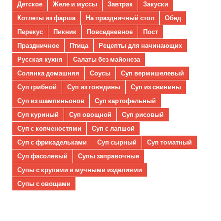
Детское
Желе и муссы
Завтрак
Закуски
Котлеты из фарша
На праздничный стол
Обед
Перекус
Пикник
Повседневное
Пост
Праздничное
Птица
Рецепты для начинающих
Русская кухня
Салаты без майонеза
Солянка домашняя
Соусы
Суп вермишелевый
Суп грибной
Суп из говядины
Суп из свинины
Суп из шампиньонов
Суп картофельный
Суп куриный
Суп овощной
Суп рисовый
Суп с копченостями
Суп с лапшой
Суп с фрикадельками
Суп сырный
Суп томатный
Суп фасолевый
Супы заправочные
Супы с крупами и мучными изделиями
Супы с овощами