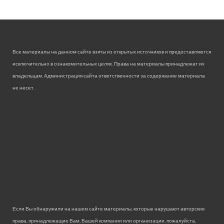
Все материалы на данном сайте взяты из открытых источников и предоставляются
исключительно в ознакомительных целях. Права на материалы принадлежат их
владельцам. Администрация сайта ответственности за содержание материала
не несет.
Если Вы обнаружили на нашем сайте материалы, которые нарушают авторские
права, принадлежащие Вам, Вашей компании или организации, пожалуйста,