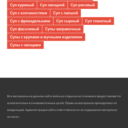
Суп куриный
Суп овощной
Суп рисовый
Суп с копченостями
Суп с лапшой
Суп с фрикадельками
Суп сырный
Суп томатный
Суп фасолевый
Супы заправочные
Супы с крупами и мучными изделиями
Супы с овощами
Все материалы на данном сайте взяты из открытых источников и предоставляются
исключительно в ознакомительных целях. Права на материалы принадлежат их
владельцам. Администрация сайта ответственности за содержание материала
не несет.