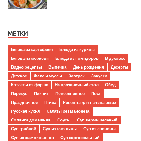
МЕТКИ
Блюда из картофеля
Блюда из курицы
Блюда из моркови
Блюда из помидоров
В духовке
Видео рецепты
Выпечка
День рождения
Десерты
Детское
Желе и муссы
Завтрак
Закуски
Котлеты из фарша
На праздничный стол
Обед
Перекус
Пикник
Повседневное
Пост
Праздничное
Птица
Рецепты для начинающих
Русская кухня
Салаты без майонеза
Солянка домашняя
Соусы
Суп вермишелевый
Суп грибной
Суп из говядины
Суп из свинины
Суп из шампиньонов
Суп картофельный